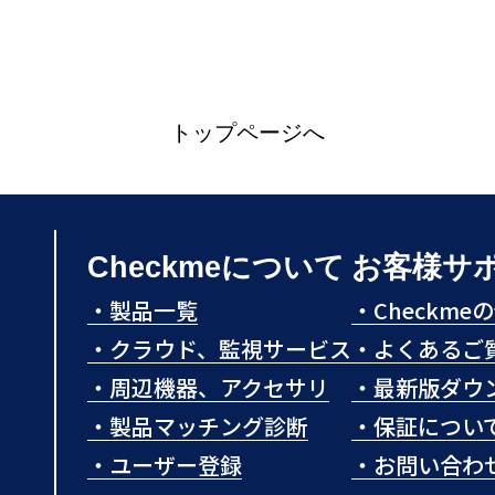
トップページへ
Checkmeについて
お客様サ
・
製品一覧
・
Checkm
・
クラウド、監視サービス
・
よくあるご
・
周辺機器、アクセサリ
・
最新版ダウ
・
製品マッチング診断
・
保証につい
・
ユーザー登録
・
お問い合わ