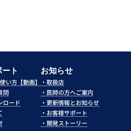
ポート
お知らせ
eの使い方【動画】
・
取扱店
質問
・
医師の方へご案内
ンロード
・
更新情報とお知らせ
て
・
お客様サポート
せ
・
開発ストーリー