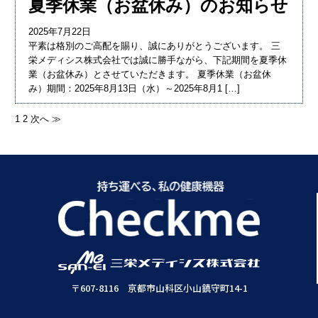
夏季休業（お盆休み）のお知らせ
2025年7月22日
平素は格別のご高配を賜り、誠にありがとうございます。 三
栄メディシス株式会社では誠に勝手ながら、下記期間を夏季休
業（お盆休み）とさせていただきます。 夏季休業（お盆休
み）期間：2025年8月13日（水）～2025年8月1 […]
1
2
次へ ≫
投
稿
の
ペ
ー
〒607-8116 京都市山科区小山鎮守町14-1
ジ