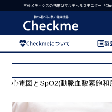
三栄メディシスの携帯型マルチヘルスモニター「Che
Checkmeについて
製
心電図とSpO2(動脈血酸素飽