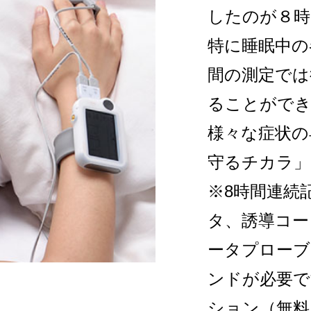
したのが８時
特に睡眠中の
間の測定では
ることがで
様々な症状の
守るチカラ」
※8時間連続
タ、誘導コー
ータプローブ
ンドが必要で
ション（無料