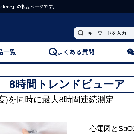
ckme」の製品ページです。
品一覧
よくある質問
8時間トレンドビューア
和度)を同時に最大8時間連続測定
心電図とSp