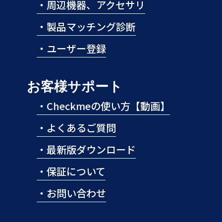
・
周辺機器、アクセサリ
であって、本人の同意を得ることによって当該事務の遂行に支
障を及ぼすおそれがあるとき
・
製品マッチング診断
４．情報提供の任意性について
お問い合わせいただく方が弊社に対しご提供される個人情報の
・
ユーザー登録
項目は任意です。ただし、必要な項目がご提供いただけない場
合、弊社にて資料等の送付ができない恐れがございます。ご了
承ください。
お客様サポート
５．開示対象個人情報に関するお問合せ窓口について
弊社では、保有するお客様の個人情報について、その本人又は
・
Checkmeの使い方【動画】
代理人から、開示、訂正・追加・削除、利用停止、第三者提供
停止等の求めに応じます。その場合のお問合せは、下記までお
・
よくあるご質問
申し出ください。
・
最新版ダウンロード
●お問合せ窓口: 三栄メディシス株式会社 個人情報相談窓口責
任者 細下 徹
住所：〒607-8116 京都市山科区小山鎮守町14番地1
・
保証について
TEL：075-502-0066 Eメール：privacy@san-ei.com
・
お問い合わせ