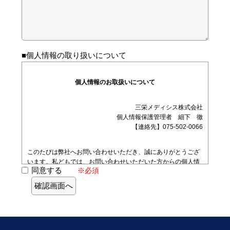
■個人情報の取り扱いについて
個人情報のお取扱いについて
三栄メディシス株式会社
個人情報保護管理者 細下 徹
【連絡先】075-502-0066
このたびは弊社へお問い合わせいただき、誠にありがとうござ
います。私どもでは、お問い合わせいただいた方からの個人情
同意する
※必須
報を下記の取扱いに沿って、利用させていただきます。ご確認
のうえ、ご同意いただけますよう、よろしくお願い致します。
１．利用目的について
弊社ではお問い合わせ頂いただいた方の個人情報を、製品・サ
ービスに関する情報提供・提案・予約確認・デモ実施、展示