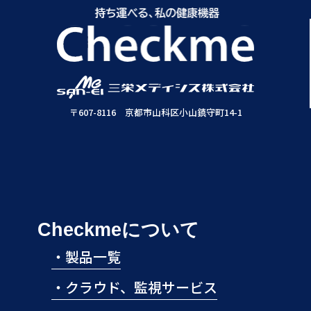
会・イベント・セミナーの案内／広告／カタログ等の各種資料/
宣伝物の送付、営業／販売／マーケティング活動のために使用
致します。
２．個人情報の取扱いの委託について
お預かりした個人情報を、ご希望の資料送付を行うため、本業
務委託先である、発送会社に委託します。
但し、委託先に開示する個人情報は、本業務の遂行上、必要と
なる最小限の個人情報のみとし、かつ使用目的もその範囲に限
〒607-8116 京都市山科区小山鎮守町14-1
定します。また、委託先会社の選定に当り、十分な保護水準を
備えているか確認した上で、個人情報に関する機密保持契約を
締結することで、適切な安全管理措置を講じています。
３．第三者への個人情報の提供について
弊社が、個人情報を、弊社以外の第三者に開示または提供する
ことはありません。但し、以下の場合は開示する場合がござい
ます。
Checkmeについて
法令に基づく場合
人の生命、身体又は財産の保護のために必要がある場合であっ
・
製品一覧
て、本人の同意を得ることが困難であるとき
公衆衛生の向上又は児童の健全な育成の推進のため特に必要が
ある場合であって、本人の同意を得ることが困難であるとき
・
クラウド、監視サービス
国の機関若しくは地方公共団体又はその委託を受けた者が法令
の定める事務を遂行することに対して協力する必要がある場合